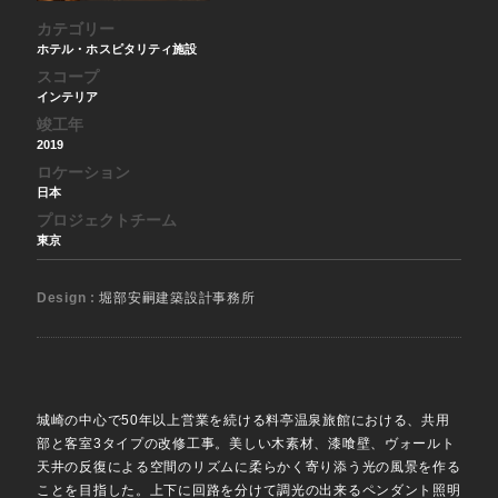
カテゴリー
ホテル・ホスピタリティ施設
スコープ
インテリア
竣工年
2019
ロケーション
日本
プロジェクトチーム
東京
Design :
堀部安嗣建築設計事務所
城崎の中心で50年以上営業を続ける料亭温泉旅館における、共用
部と客室3タイプの改修工事。美しい木素材、漆喰壁、ヴォールト
天井の反復による空間のリズムに柔らかく寄り添う光の風景を作る
ことを目指した。上下に回路を分けて調光の出来るペンダント照明