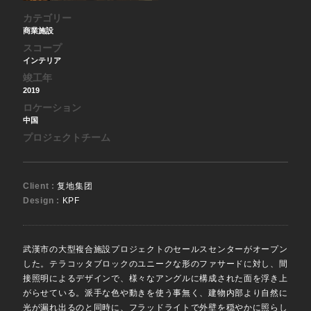
カテゴリー
商業施設
スコープ
インテリア
竣工年
2019
ロケーション
中国
プロジェクトチーム
Client :
复地集团
Design :
KPF
武漢市の大型複合施設プロジェクトのセールスセンターがオープン
した。テラコッタブロックのユニークな形のファサードに対し、間
接照明によるデザインで、様々なアングルに構成された面を浮き上
がらせている。派手な色や動きを使う事無く、建物内部より自然に
光が漏れ出るのと同時に、フラッドライトで外壁を穏やかに照らし