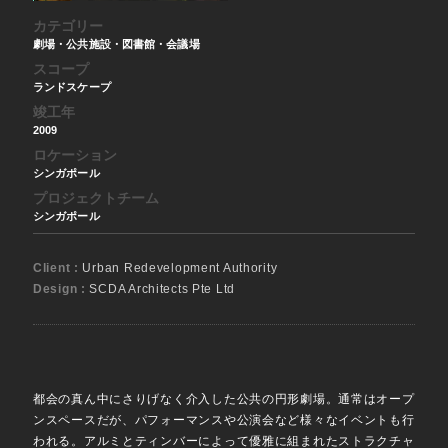
カテゴリー
劇場・公共施設・図書館・会議場
スコープ
ランドスケープ
竣工年
2009
ロケーション
シンガポール
プロジェクトチーム
シンガポール
Client :
Urban Redevelopment Authority
Design :
SCDA Architects Pte Ltd
都会の真ん中にさりげなく介入した公共の円形劇場。通常はオープ
ンスペースだが、パフォーマンスや公演会など様々なイベントも行
われる。アルミとティンバーによって優雅に組まれたストラクチャ