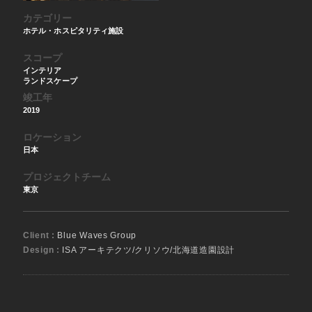
カテゴリー
ホテル・ホスピタリティ施設
スコープ
インテリア
ランドスケープ
竣工年
2019
ロケーション
日本
プロジェクトチーム
東京
Client :
Blue Waves Group
Design :
ISA アーキテクツ/クリソウ/北海道造園設計