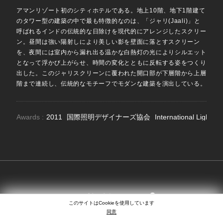
アマンリゾート初のシティホテルである。地上10階、地下1階建て
のタワー型の建築の中で最も特徴的なのは、「ジャリ(Jaali)」と
呼ばれるインドの伝統的な日除けを現代的にアレンジしたスクリー
ン。昼間は強い陽射しにより美しい影を壁面に落とすスクリーン
を、夜間には室内から漏れ出る温かな白熱灯の光によりシルエット
となって浮かび上がらせ、時間の変化とともに反転する姿をつくり
出した。このジャリスクリーンに覆われた開口部が下層階から上層
階まで連続し、伝統的なモチーフでモダンな建築を演出している。
Awards :
2011
国際照明デザイナーズ協会
International Lightin
SEARCH
EN
日本語
中文
このサイトはCookieを使用しています
同意
COPYRIGHT © LIGHTING PLANNERS ASSOCIATES