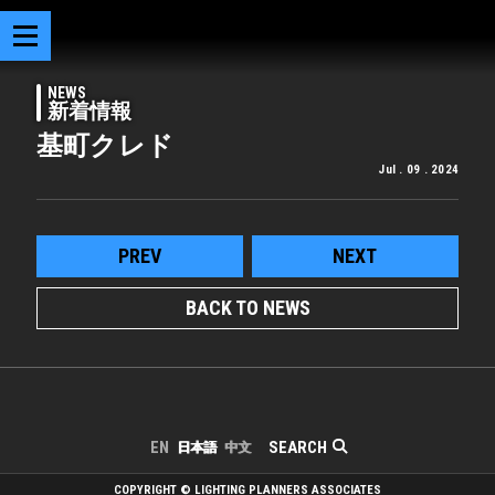
NEWS
新着情報
基町クレド
Jul . 09 . 2024
PREV
NEXT
BACK TO NEWS
SEARCH
EN
日本語
中文
COPYRIGHT © LIGHTING PLANNERS ASSOCIATES