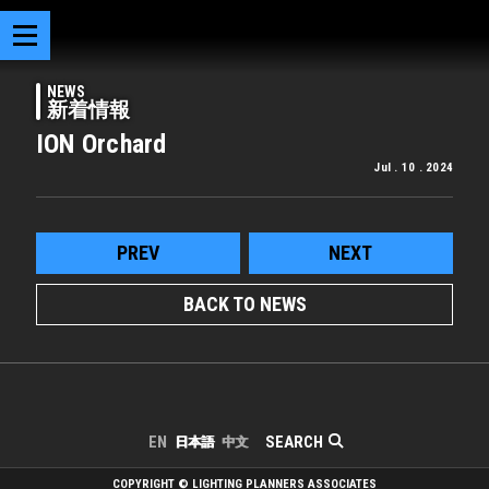
NEWS
新着情報
ION Orchard
Jul . 10 . 2024
PREV
NEXT
BACK TO NEWS
SEARCH
EN
日本語
中文
COPYRIGHT © LIGHTING PLANNERS ASSOCIATES