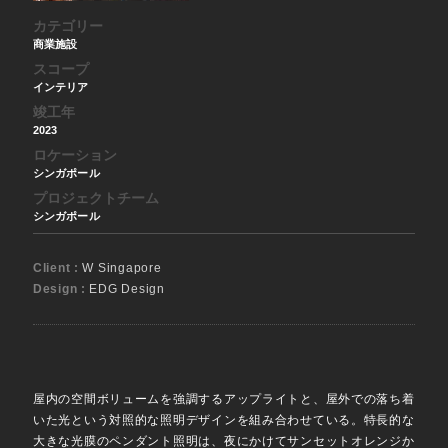
カテゴリー
商業施設
スコープ
インテリア
竣工年
2023
ロケーション
シンガポール
プロジェクトチーム
シンガポール
Client :
W Singapore
Design :
EDG Design
屋内の空間ボリュームを強調するアップライトと、屋外での落ち着
いた光という対照的な照明デザインを組み合わせている。特長的な
大きな光膜のペンダント照明は、夜にかけてサンセットオレンジか