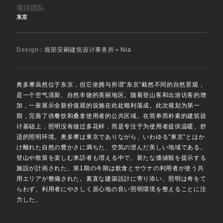
项目团队
东京
Design :
堀部安嗣建筑设计事务所＋Nia
奥多摩虽然位于东京，但它坐拥与所谓“东京”截然不同的自然景观，
是一个空气清新、自然丰饶的美丽地区。随着登山客和出游访客的增
加，一座展示全新价值观的设施在此处顺利落成。此次规划为第一
期，完善了供餐饮和桑拿使用者的公共区域。在简单而朴素的建筑设
计基础上，照明没有做过多花样，而是专注于为使用者提供温暖、舒
适的照明环境。奥多摩は東京でありながら、いわゆる”東京”とはか
け離れた自然の豊かさに満ちた、空気の澄んだ美しい地域である。
登山や散策を楽しむ来訪者も増える中で、新たな価値観を提示する
施設が計画された。第1期の今期は飲食とサウナの利用者が使う共
用エリアが整備された。素直な建築設計に寄り添い、照明は奇をて
らわず、利用者にやさしく居心地の良い照明環境を整えることに注
力した。