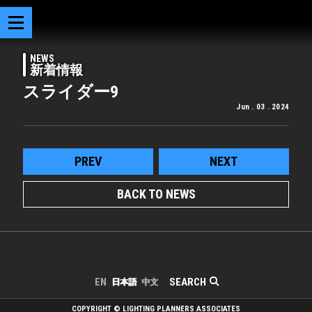
NEWS
新着情報
スライダー9
Jun . 03 . 2024
PREV
NEXT
BACK TO NEWS
SEARCH
EN
日本語
中文
COPYRIGHT © LIGHTING PLANNERS ASSOCIATES