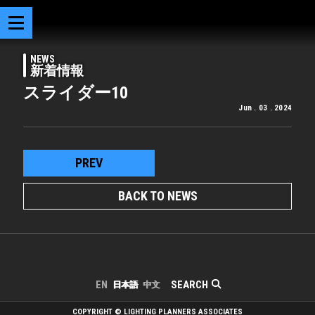
NEWS
新着情報
スライダー10
Jun . 03 . 2024
PREV
BACK TO NEWS
SEARCH
EN
日本語
中文
COPYRIGHT © LIGHTING PLANNERS ASSOCIATES