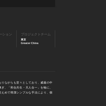
ーション
プロジェクトチーム
東京
Greater China
ありながらも堂々としており、威厳の中
継ぎ、「和合共生・天人合一」を軸に、
控えめで簡潔シンプルな手法により、個