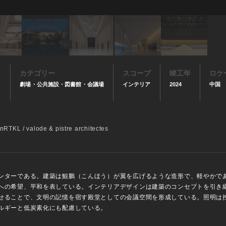
カテゴリー
スコープ
竣工年
ロケ
劇場・公共施設・図書館・会議場
インテリア
2024
中国
nRTKL / valode & pistre architectes
ンターである。建築は鯤鵬（こんほう）が翼を広げるような造形で、軽やかで
への希望、平和を表している。インテリアデザインは建築のコンセプトを引き
せることで、文明の記憶を宿す殿堂としての会議空間を形成している。照明は
ルギーと低炭素化にも配慮している。