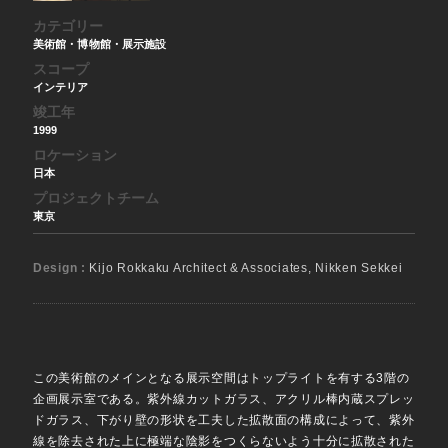
カテゴリー
美術館・博物館・展示施設
スコープ
インテリア
竣工年
1999
ロケーション
日本
プロジェクトチーム
東京
Design :
Kijo Rokkaku Architect & Associates, Nikken Sekkei
この美術館のメインとなる展示空間はトップライトを有する3階の
企画展示室である。紫外線カットガラス、アクリル棒内蔵スプレッ
ドガラス、下がり壁の形状を工夫した拡散面の構成によって、紫外
線を除去された上に極端な陰影をつくらないよう十分に拡散された